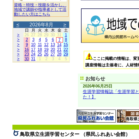
資格・特技・技能を活かし、
地域で講師や指導者として活
動したい方はこちら
<
2026年8月
>
日
月
火
水
木
金
土
>
26
27
28
29
30
31
1
>
2
3
4
5
6
8
7
>
9
10
11
12
13
15
14
>
16
17
18
19
20
21
22
>
23
24
25
26
27
28
29
ここに掲載の情報は、変
>
30
31
1
2
3
4
5
講座情報は主催者に、人材情
お知らせ
2026年06月25日
生涯学習情報誌「生涯学習とっ
た！】
鳥取県立生涯学習センター （県民ふれあい会館）