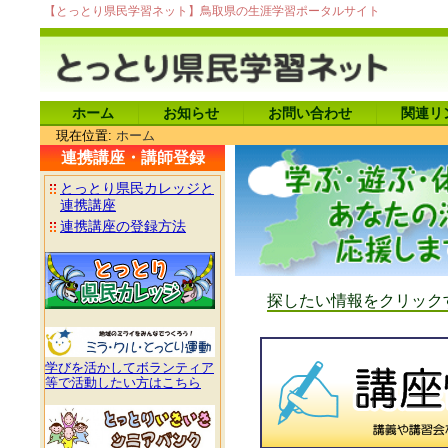
【とっとり県民学習ネット】鳥取県の生涯学習ポータルサイト
ホーム
お知らせ
お問い合わせ
関連リ
現在位置:
ホーム
連携講座・講師登録
とっとり県民カレッジと
連携講座
連携講座の登録方法
探したい情報をクリック
学びを活かしてボランティア
等で活動したい方はこちら