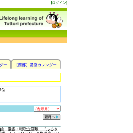
[ログイン]
ダー
【西部】講座カレンダー
単位
べ館 童謡・唱歌企画展「『ふるさ