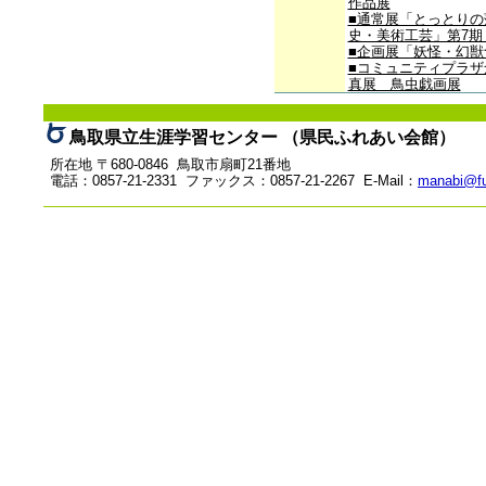
作品展
■通常展「とっとりの
史・美術工芸」第7期
■企画展「妖怪・幻獣
■コミュニティプラザ
真展 鳥虫戯画展
鳥取県立生涯学習センター （県民ふれあい会館）
所在地 〒680-0846 鳥取市扇町21番地
電話：0857-21-2331 ファックス：0857-21-2267 E-Mail：
manabi@fu