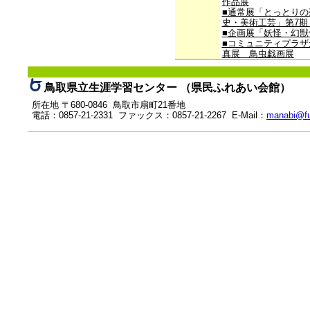
作品展
■通常展「とっとりの
史・美術工芸」第7期
■企画展「妖怪・幻獣
■コミュニティプラザ
真展 鳥虫戯画展
鳥取県立生涯学習センター （県民ふれあい会館）
所在地 〒680-0846 鳥取市扇町21番地
電話：0857-21-2331 ファックス：0857-21-2267 E-Mail：
manabi@fu