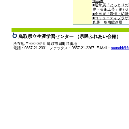
作品展
■通常展「とっとりの
史・美術工芸」第7期
■企画展「妖怪・幻獣
■コミュニティプラザ
真展 鳥虫戯画展
鳥取県立生涯学習センター （県民ふれあい会館）
所在地 〒680-0846 鳥取市扇町21番地
電話：0857-21-2331 ファックス：0857-21-2267 E-Mail：
manabi@fu