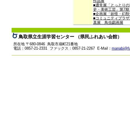
作品展
■通常展「とっとりの
史・美術工芸」第7期
■企画展「妖怪・幻獣
■コミュニティプラザ
真展 鳥虫戯画展
鳥取県立生涯学習センター （県民ふれあい会館）
所在地 〒680-0846 鳥取市扇町21番地
電話：0857-21-2331 ファックス：0857-21-2267 E-Mail：
manabi@fu