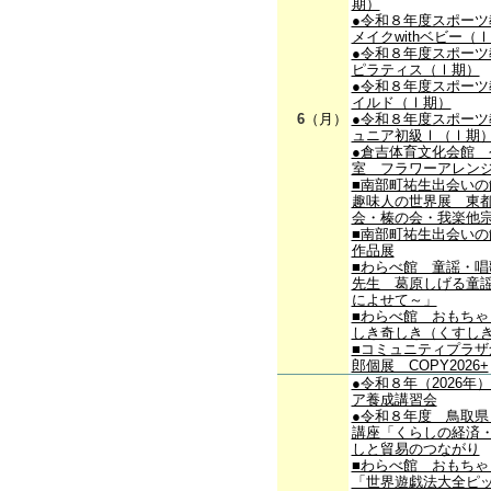
期）
●令和８年度スポーツ
メイクwithベビー（
●令和８年度スポーツ
ピラティス（Ⅰ期）
●令和８年度スポーツ
イルド（Ⅰ期）
6
（月）
●令和８年度スポーツ
ュニア初級Ⅰ（Ⅰ期
●倉吉体育文化会館 
室 フラワーアレン
■南部町祐生出会いの
趣味人の世界展 東
会・榛の会・我楽他
■南部町祐生出会いの
作品展
■わらべ館 童謡・唱
先生 葛原しげる童謡
によせて～」
■わらべ館 おもちゃ
しき奇しき（くすし
■コミュニティプラザ
郎個展 COPY2026+
●令和８年（2026
ア養成講習会
●令和８年度 鳥取県
講座「くらしの経済
しと貿易のつながり
■わらべ館 おもちゃ
「世界遊戯法大全ピ