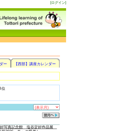
[ログイン]
ダー
【西部】講座カレンダー
単位
定好写真記念館 塩谷定好作品展