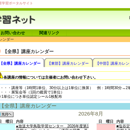
涯学習ポータルサイト
お問い合わせ
関連リンク
レンダー
【全県】講座カレンダー
【全県】講座カレンダー
【東部】講座カレンダー
【中部】講座カレン
各講座の情報については主催者にお問い合わせ下さい。
●・・・講座等（1時間1単位、30分以上は1単位に換算） 例：1時間30分→2
■・・・展覧会等（1回の鑑賞で1単位）
※1単位につき単位認定シール1枚配布
【全県】講座カレンダー
2026年8月
日
曜日
内容
日
曜日
内容
●放送大学鳥取学習センター 2026年度第1
■塩谷