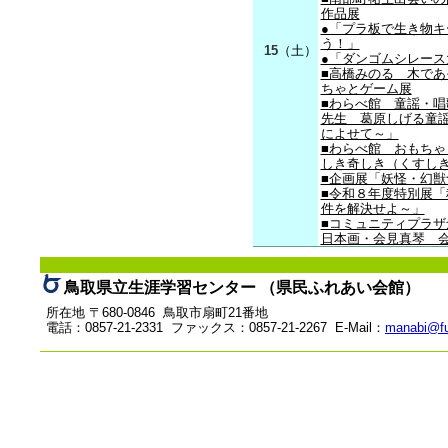
作品展
●「プラ板で生き物キ
う！」
15
（土）
●「ダンゴムシレース大
■高橋みのる 木であ
ちゃとゲーム展
■わらべ館 童謡・唱
先生 葛原しげる童謡
によせて～」
■わらべ館 おもちゃ
しき奇しき（くすし
■企画展「妖怪・幻獣
■令和８年度特別展「
件を解決せよ～」
■コミュニティプラザ
日本画・会見真琴 
鳥取県立生涯学習センター （県民ふれあい会館）
所在地 〒680-0846 鳥取市扇町21番地
電話：0857-21-2331 ファックス：0857-21-2267 E-Mail：
manabi@fu