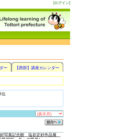
[ログイン]
ダー
【西部】講座カレンダー
単位
定好写真記念館 塩谷定好作品展