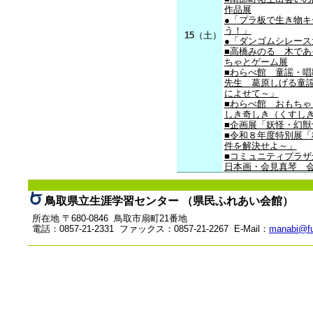
作品展
●「プラ板で生き物キ
う！」
15
（土）
●「ダンゴムシレース大
■高橋みのる 木であ
ちゃとゲーム展
■わらべ館 童謡・唱
先生 葛原しげる童謡
によせて～」
■わらべ館 おもちゃ
しき奇しき（くすし
■企画展「妖怪・幻獣
■令和８年度特別展「
件を解決せよ～」
■コミュニティプラザ
日本画・会見真琴 
鳥取県立生涯学習センター （県民ふれあい会館）
所在地 〒680-0846 鳥取市扇町21番地
電話：0857-21-2331 ファックス：0857-21-2267 E-Mail：
manabi@fu