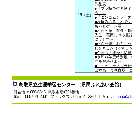
作品展
●「プラ板で生き物キ
う！」
15
（土）
●「ダンゴムシレース大
■高橋みのる 木であ
ちゃとゲーム展
■わらべ館 童謡・唱
先生 葛原しげる童謡
によせて～」
■わらべ館 おもちゃ
しき奇しき（くすし
■企画展「妖怪・幻獣
■令和８年度特別展「
件を解決せよ～」
■コミュニティプラザ
日本画・会見真琴 
鳥取県立生涯学習センター （県民ふれあい会館）
所在地 〒680-0846 鳥取市扇町21番地
電話：0857-21-2331 ファックス：0857-21-2267 E-Mail：
manabi@fu