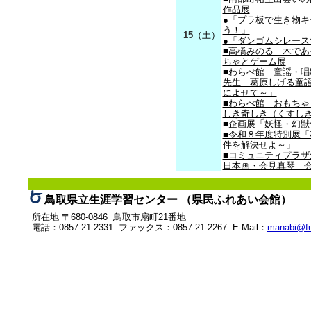
作品展
●「プラ板で生き物キ
う！」
15
（土）
●「ダンゴムシレース大
■高橋みのる 木であ
ちゃとゲーム展
■わらべ館 童謡・唱
先生 葛原しげる童謡
によせて～」
■わらべ館 おもちゃ
しき奇しき（くすし
■企画展「妖怪・幻獣
■令和８年度特別展「
件を解決せよ～」
■コミュニティプラザ
日本画・会見真琴 
鳥取県立生涯学習センター （県民ふれあい会館）
所在地 〒680-0846 鳥取市扇町21番地
電話：0857-21-2331 ファックス：0857-21-2267 E-Mail：
manabi@fu