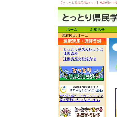
【とっとり県民学習ネット】鳥取県の生
ホーム
お知らせ
現在位置:
ホーム
連携講座・講師登録
とっとり県民カレッジと
連携講座
連携講座の登録方法
学びを活かしてボランティア
等で活動したい方はこちら