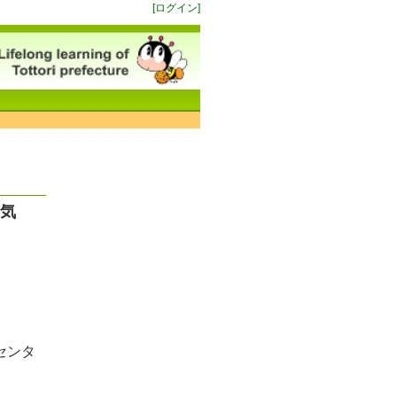
[ログイン]
病気
センタ