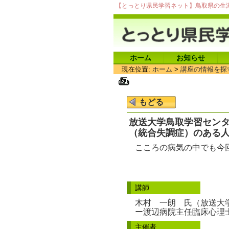
【とっとり県民学習ネット】鳥取県の生
ホーム
お知らせ
現在位置:
ホーム
>
講座の情報を探
放送大学鳥取学習センタ
（統合失調症）のある
こころの病気の中でも今
講師
木村 一朗 氏（放送大
ー渡辺病院主任臨床心理
主催者