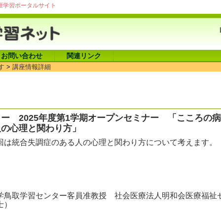
涯学習ポータルサイト
お問い合わせ
関連リンク
す
>
講座情報詳細
ー 2025年度第1学期オープンセミナー 「こころの
人の心理と関わり方」
回は統合失調症のある人の心理と関わり方について考えます。
学鳥取学習センター客員准教授 社会医療法人明和会医療福祉
士）