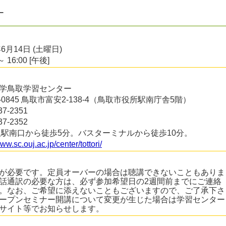
ー
年6月14日 (土曜日)
～ 16:00 [午後]
学鳥取学習センター
0-0845 鳥取市富安2-138-4（鳥取市役所駅南庁舎5階）
37-2351
37-2352
取駅南口から徒歩5分。バスターミナルから徒歩10分。
www.sc.ouj.ac.jp/center/tottori/
が必要です。定員オーバーの場合は聴講できないこともありま
話通訳の必要な方は、必ず参加希望日の2週間前までにご連絡
。なお、ご希望に添えないこともございますので、ご了承下さ
ープンセミナー開講について変更が生じた場合は学習センター
サイト等でお知らせします。