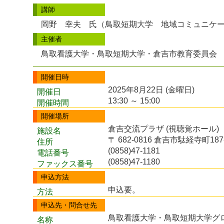
講師
岡野 幸夫 氏（鳥取短期大学 地域コミュニケ
主催者
鳥取看護大学・鳥取短期大学・倉吉市教育委員会
開催日時
2025年8月22日 (金曜日)
開催日
13:30 ～ 15:00
開催時間
開催場所
倉吉交流プラザ (視聴覚ホール)
施設名
〒 682-0816 倉吉市駄経寺町187
住所
(0858)47-1181
電話番号
(0858)47-1180
ファックス番号
申込方法
申込要。
方法
申込先・問合せ先
鳥取看護大学・鳥取短期大学グ
名称