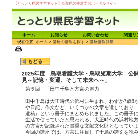
【とっとり県民学習ネット】鳥取県の生涯学習ポータルサイト
ホーム
お知らせ
お問い合わせ
関連リ
現在位置:
ホーム
>
講座の情報を探す
>
講座情報詳細
2025年度 鳥取看護大学・鳥取短期大学 
見～記憶・変遷、そして未来へ～」
第５回 「田中千鳥と方言の魅力」
田中千鳥は大正時代の浜村に生まれ、わずか7歳8
や日記、作文など、いくつかの文章を遺しており
遺稿』という冊子にまとめられました。この冊子
生活で使っていたと思われる、大正時代の浜村地
の方言が記録された貴重な文献文化財となってい
今回の講座では、方言に注目して千鳥の詩文を読