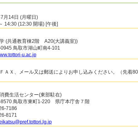
年7月14日 (月曜日)
～ 14:30 (12:30 開場) [午後]
学 (共通教育棟2階 A20(大講義室))
0-0945 鳥取市湖山町南4-101
www.tottori-u.ac.jp
ＦＡＸ、メール又は郵送によりお申し込みください。（先着80
消費生活センター(東部駐在)
0-8570 鳥取市東町1-220 県庁本庁舎７階
26-7186
26-8171
ikatsu@pref.tottori.lg.jp