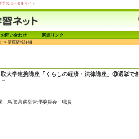
涯学習ポータルサイト
お問い合わせ
関連リンク
す
>
講座情報詳細
鳥取大学連携講座「くらしの経済・法律講座」⑬選挙で
と－
課 鳥取県選挙管理委員会 職員