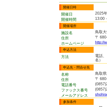
開催日時
2025
開催日
13:00 
開催時間
開催場所
鳥取大
施設名
〒 68
住所
http://
ホームページ
申込方法
電話、
方法
名）
申込先・問合せ先
鳥取県
名称
〒 68
住所
(0857)
電話番号
(0857)
ファックス番号
shohise
メールアドレス
参加条件