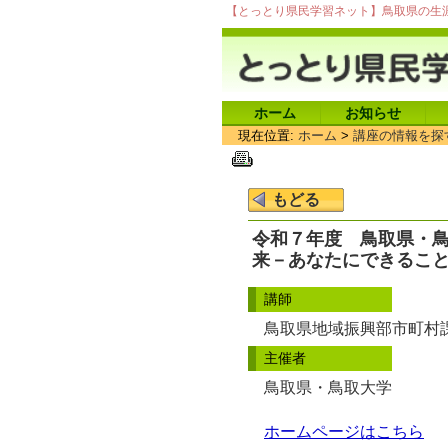
【とっとり県民学習ネット】鳥取県の生
ホーム
お知らせ
現在位置:
ホーム
>
講座の情報を探
令和７年度 鳥取県・
来－あなたにできるこ
講師
鳥取県地域振興部市町村
主催者
鳥取県・鳥取大学
ホームページはこちら