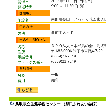
2025年6月22日 (日曜日)
開催日
9:00 ～ 11:30 [午前]
開催時間
開催場所
南部町鶴田 とっとり花回廊入口
施設名
申込方法
事前申込不要
方法
申込先・問合せ先
ＮＰＯ法人日本野鳥の会 鳥取
名称
〒 683-0006 米子市車尾4-7-29
住所
(0859)21-7149
電話番号
(0859)21-7149
ファックス番号
参加条件
一般
対象
無料
費用
鳥取県立生涯学習センター （県民ふれあい会館）