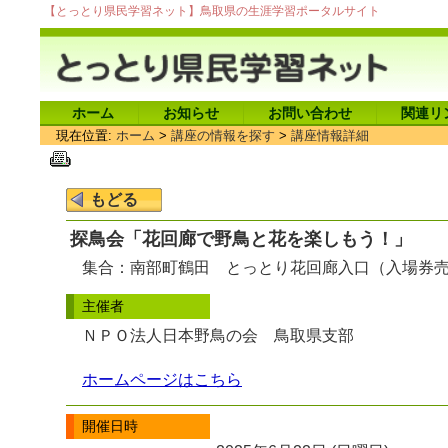
【とっとり県民学習ネット】鳥取県の生涯学習ポータルサイト
ホーム
お知らせ
お問い合わせ
関連リ
現在位置:
ホーム
>
講座の情報を探す
>
講座情報詳細
探鳥会「花回廊で野鳥と花を楽しもう！」
集合：南部町鶴田 とっとり花回廊入口（入場券
主催者
ＮＰＯ法人日本野鳥の会 鳥取県支部
ホームページはこちら
開催日時