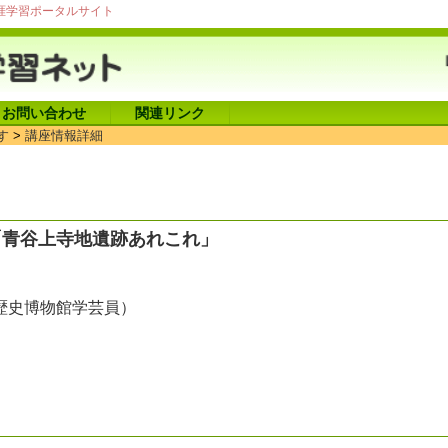
涯学習ポータルサイト
お問い合わせ
関連リンク
す
>
講座情報詳細
「青谷上寺地遺跡あれこれ」
歴史博物館学芸員）