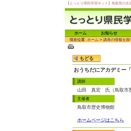
【とっとり県民学習ネット】鳥取県の生
ホーム
お知らせ
現在位置:
ホーム
>
講座の情報を探
おうちだにアカデミー
講師
山田 真宏 氏（鳥取市
主催者
鳥取市歴史博物館
ホームページはこちら