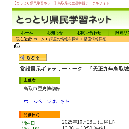
【とっとり県民学習ネット】鳥取県の生涯学習ポータルサイト
ホーム
お知らせ
お問い合わせ
関連リ
現在位置:
ホーム
>
講座の情報を探す
>
講座情報詳細
常設展示ギャラリートーク 「天正九年鳥取城
主催者
鳥取市歴史博物館
ホームページはこちら
開催日時
2025年10月26日 (日曜日)
開催日
13:30 ～ 13:50 [午後]