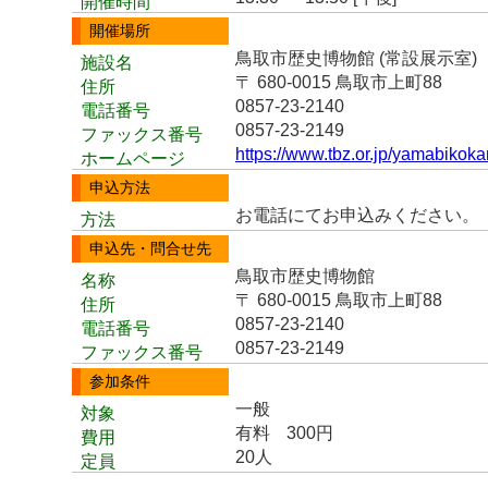
開催時間
開催場所
鳥取市歴史博物館 (常設展示室)
施設名
〒 680-0015 鳥取市上町88
住所
0857-23-2140
電話番号
0857-23-2149
ファックス番号
https://www.tbz.or.jp/yamabikoka
ホームページ
申込方法
お電話にてお申込みください。
方法
申込先・問合せ先
鳥取市歴史博物館
名称
〒 680-0015 鳥取市上町88
住所
0857-23-2140
電話番号
0857-23-2149
ファックス番号
参加条件
一般
対象
有料
300円
費用
20人
定員