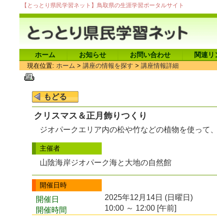
【とっとり県民学習ネット】鳥取県の生涯学習ポータルサイト
ホーム
お知らせ
お問い合わせ
関連リ
現在位置:
ホーム
>
講座の情報を探す
>
講座情報詳細
クリスマス＆正月飾りつくり
ジオパークエリア内の松や竹などの植物を使って
主催者
山陰海岸ジオパーク海と大地の自然館
開催日時
2025年12月14日 (日曜日)
開催日
10:00 ～ 12:00 [午前]
開催時間