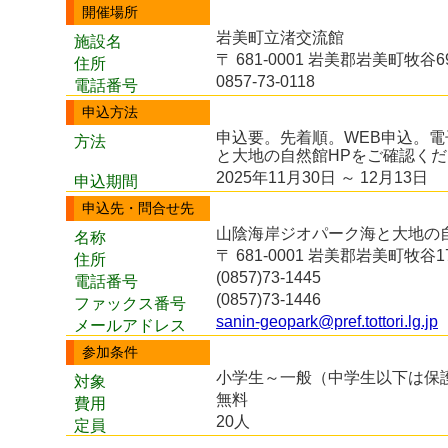
開催場所
岩美町立渚交流館
施設名
〒 681-0001 岩美郡岩美町牧谷69
住所
0857-73-0118
電話番号
申込方法
申込要。先着順。WEB申込。
方法
と大地の自然館HPをご確認く
2025年11月30日 ～ 12月13日
申込期間
申込先・問合せ先
山陰海岸ジオパーク海と大地の
名称
〒 681-0001 岩美郡岩美町牧谷17
住所
(0857)73-1445
電話番号
(0857)73-1446
ファックス番号
sanin-geopark@pref.tottori.lg.jp
メールアドレス
参加条件
小学生～一般（中学生以下は保
対象
無料
費用
20人
定員