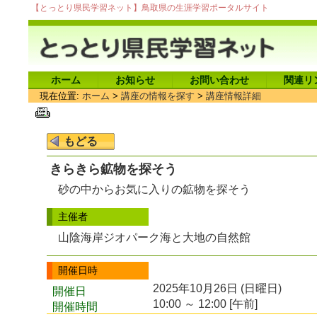
【とっとり県民学習ネット】鳥取県の生涯学習ポータルサイト
ホーム
お知らせ
お問い合わせ
関連リ
現在位置:
ホーム
>
講座の情報を探す
>
講座情報詳細
きらきら鉱物を探そう
砂の中からお気に入りの鉱物を探そう
主催者
山陰海岸ジオパーク海と大地の自然館
開催日時
2025年10月26日 (日曜日)
開催日
10:00 ～ 12:00 [午前]
開催時間