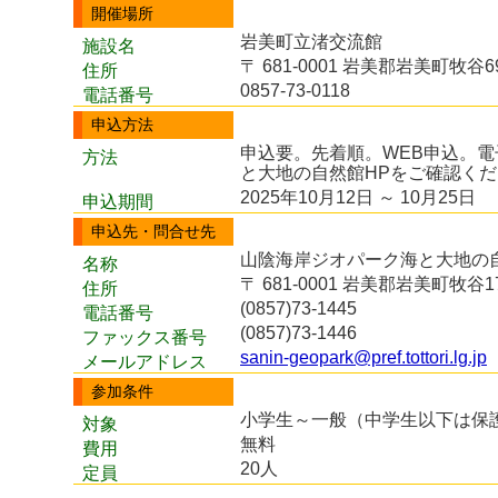
開催場所
岩美町立渚交流館
施設名
〒 681-0001 岩美郡岩美町牧谷69
住所
0857-73-0118
電話番号
申込方法
申込要。先着順。WEB申込。
方法
と大地の自然館HPをご確認く
2025年10月12日 ～ 10月25日
申込期間
申込先・問合せ先
山陰海岸ジオパーク海と大地の
名称
〒 681-0001 岩美郡岩美町牧谷17
住所
(0857)73-1445
電話番号
(0857)73-1446
ファックス番号
sanin-geopark@pref.tottori.lg.jp
メールアドレス
参加条件
小学生～一般（中学生以下は保
対象
無料
費用
20人
定員