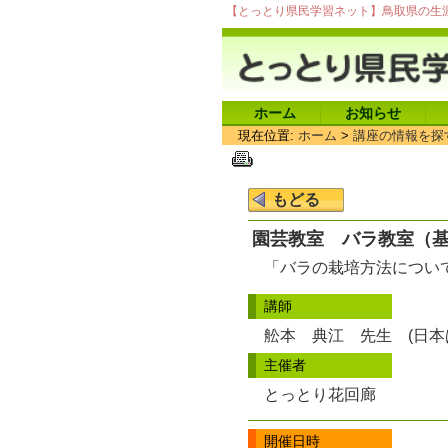
【とっとり県民学習ネット】鳥取県の生
ホーム
お知らせ
現在位置:
ホーム
>
講座の情報を探
園芸教室 バラ教室（
「バラの栽培方法につい
講師
舩本 典江 先生 (日本
主催者
とっとり花回廊
開催日時