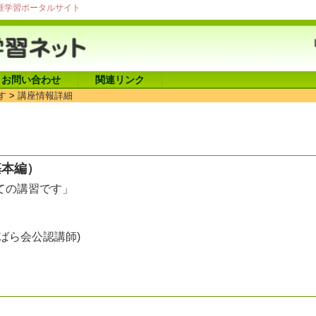
涯学習ポータルサイト
お問い合わせ
関連リンク
す
>
講座情報詳細
基本編）
ての講習です」
ばら会公認講師)