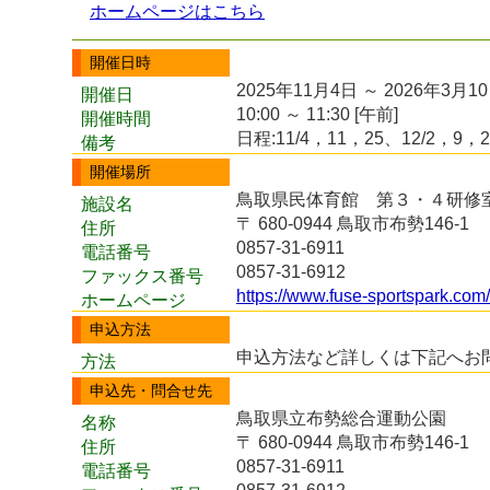
ホームページはこちら
開催日時
2025年11月4日 ～ 2026年3月1
開催日
10:00 ～ 11:30 [午前]
開催時間
日程:11/4，11，25、12/2，9，2
備考
開催場所
鳥取県民体育館 第３・４研修
施設名
〒 680-0944 鳥取市布勢146-1
住所
0857-31-6911
電話番号
0857-31-6912
ファックス番号
https://www.fuse-sportspark.com/
ホームページ
申込方法
申込方法など詳しくは下記へお
方法
申込先・問合せ先
鳥取県立布勢総合運動公園
名称
〒 680-0944 鳥取市布勢146-1
住所
0857-31-6911
電話番号