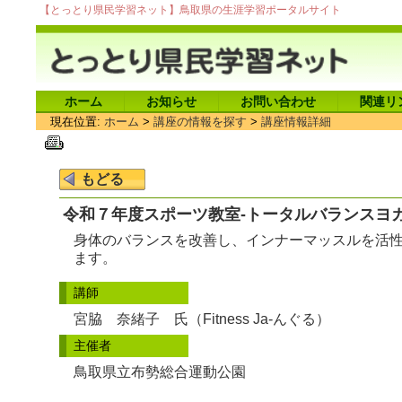
【とっとり県民学習ネット】鳥取県の生涯学習ポータルサイト
ホーム
お知らせ
お問い合わせ
関連リ
現在位置:
ホーム
>
講座の情報を探す
>
講座情報詳細
令和７年度スポーツ教室-トータルバランスヨ
身体のバランスを改善し、インナーマッスルを活
ます。
講師
宮脇 奈緒子 氏（Fitness Ja-んぐる）
主催者
鳥取県立布勢総合運動公園