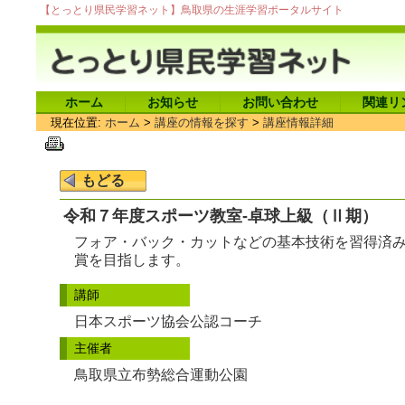
【とっとり県民学習ネット】鳥取県の生涯学習ポータルサイト
ホーム
お知らせ
お問い合わせ
関連リ
現在位置:
ホーム
>
講座の情報を探す
>
講座情報詳細
令和７年度スポーツ教室-卓球上級（Ⅱ期）
フォア・バック・カットなどの基本技術を習得済
賞を目指します。
講師
日本スポーツ協会公認コーチ
主催者
鳥取県立布勢総合運動公園