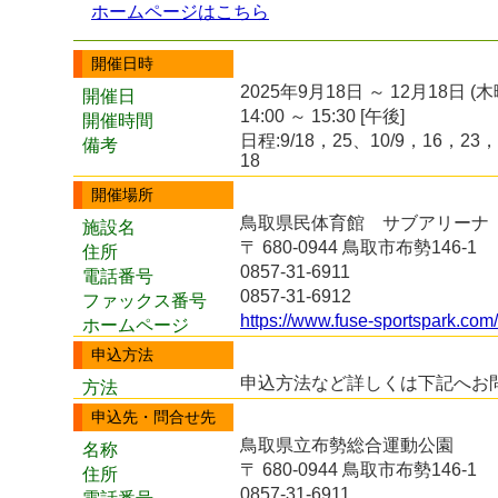
ホームページはこちら
開催日時
2025年9月18日 ～ 12月18日 (
開催日
14:00 ～ 15:30 [午後]
開催時間
日程:9/18，25、10/9，16，23
備考
18
開催場所
鳥取県民体育館 サブアリーナ
施設名
〒 680-0944 鳥取市布勢146-1
住所
0857-31-6911
電話番号
0857-31-6912
ファックス番号
https://www.fuse-sportspark.com/
ホームページ
申込方法
申込方法など詳しくは下記へお
方法
申込先・問合せ先
鳥取県立布勢総合運動公園
名称
〒 680-0944 鳥取市布勢146-1
住所
0857-31-6911