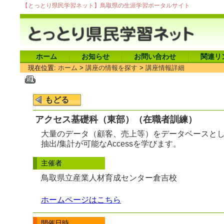
【とっとり県民学習ネット】鳥取県の生涯学習ポータルサイト
ホーム
お知らせ
お問い合わせ
関連リ
現在位置:
ホーム
>
講座の情報を探す
>
講座情報詳細
アクセス基礎科（東部）（在職者訓練）
大量のデータ（顧客、売上等）をデータベースと
抽出/集計が可能なAccessを学びます。
主催者
鳥取県立産業人材育成センター倉吉校
ホームページはこちら
開催日時