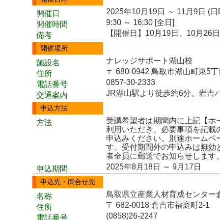
2025年10月19日 ～ 11月9日 (
開催日
9:30 ～ 16:30 [全日]
開催時間
【開催日】10月19日、10月26
備考
開催場所
ナレッジサポート湖山校
施設名
〒 680-0942 鳥取市湖山町東5丁
住所
0857-30-2333
電話番号
JR湖山駅より徒歩約6分。岩吉
交通案内
申込方法
受講希望者は期間内に上記【ホ
方法
利用いただき、必要事項を記載
申込みください。別途ホームペ
す。受付期間外の申込みは無効
者全員に郵送でお知らせします
2025年8月18日 ～ 9月17日
申込期間
申込先・問合せ先
鳥取県立産業人材育成センター
名称
〒 682-0018 倉吉市福庭町2-1
住所
(0858)26-2247
電話番号