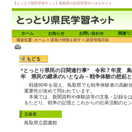
【とっとり県民学習ネット】鳥取県の生涯学習ポータルサイト
ホーム
お知らせ
お問い合わせ
関連リ
現在位置:
ホーム
>
講座の情報を探す
>
講座情報詳細
“とっとり県民の日関連行事” 令和７年度 鳥
年 県民の継承のいとなみ－戦争体験の想起と
戦後80年を迎え、鳥取県でも戦争体験者の高齢
重要性が改めて問われています。
本展では、新聞資料や体験談等の文集・記録をは
をたどり、戦争の記憶とこれからの伝承活動のヒ
主催者
鳥取県立図書館