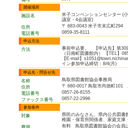
開催場所
米子コンベンションセンター (
施設名
議室・4会議室)
〒 683-0043 米子市末広町294
住所
0859-35-8111
電話番号
申込方法
事前申込要。 【申込先】第3
方法
（日南町図書館内） 【TEL】0859-7
【E-mail】s1051@town.nich
イン参加申込締切：8/4(月)
申込先・問合せ先
鳥取県図書館協会事務局
名称
〒 680-0017 鳥取市尚徳町1
住所
0857-26-8155
電話番号
0857-22-2996
ファックス番号
参加条件
県民のみなさん、県内公共図書
対象
稚園・保育所関係者、家庭文庫
有料
鳥取県図書館協会の会員
費用