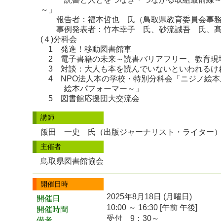
～」
報告者：福本哲也 氏（鳥取県教育委員会事務
事例発表者：竹本幸子 氏、砂流誠吾 氏、髙
(４)分科会
1 発進！移動図書館車
2 電子書籍の未来～読書バリアフリー、教育現
3 対談：大人も本を読んでいないといわれるけ
4 NPO法人本の学校・特別分科会「ニジノ絵本
絵本パフォーマー～」
5 図書館応援団大交流会
講師
飯田 一史 氏（出版ジャーナリスト・ライター
主催者
鳥取県図書館協会
開催日時
2025年8月18日 (月曜日)
開催日
10:00 ～ 16:30 [午前 午後]
開催時間
受付 9：30～
備考