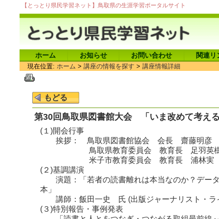
【とっとり県民学習ネット】鳥取県の生涯学習ポータルサイト
ホーム
お知らせ
お問い合わせ
関連リ
現在位置:
ホーム
>
講座の情報を探す
>
講座情報詳細
第30回鳥取県図書館大会 「いま改めて考え
(１)開会行事
挨拶： 鳥取県図書館協会 会長 齋藤明彦
鳥取県教育委員会 教育長 足羽英樹
米子市教育委員会 教育長 浦林実
(２)基調講演
演題：「若者の読書離れは本当なのか？データ
本」
講師：飯田一史 氏 (出版ジャーナリスト・ラ
(３)特別報告・事例発表
「読書と人とをつなぎ・つながる取組最前線～