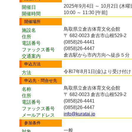
2025年9月4日 ～ 10月2日 (木曜
開催日
10:00 ～ 11:30 [午前]
開催時間
開催場所
鳥取県立倉吉体育文化会館
施設名
〒 682-0023 倉吉市山根529-2
住所
(0858)26-4441
電話番号
(0858)26-4447
ファックス番号
倉吉駅から市内方向へ徒歩５分
交通案内
申込方法
令和7年8月1日(金)より受け付
方法
申込先・問合せ先
鳥取県立倉吉体育文化会館
名称
〒 682-0023 倉吉市山根529-2
住所
(0858)26-4441
電話番号
(0858)26-4447
ファックス番号
info@kuratai.jp
メールアドレス
参加条件
一般
対象