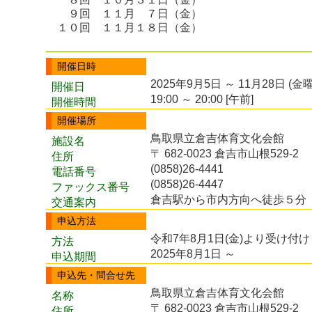
９回 １１月 ７日（金）
１０回 １１月１８日（金）
開催日時
2025年9月5日 ～ 11月28日 (金
開催日
19:00 ～ 20:00 [午前]
開催時間
開催場所
鳥取県立倉吉体育文化会館
施設名
〒 682-0023 倉吉市山根529-2
住所
(0858)26-4441
電話番号
(0858)26-4447
ファックス番号
倉吉駅から市内方向へ徒歩５分
交通案内
申込方法
令和7年8月1日(金)より受け付
方法
2025年8月1日 ～
申込期間
申込先・問合せ先
鳥取県立倉吉体育文化会館
名称
〒 682-0023 倉吉市山根529-2
住所