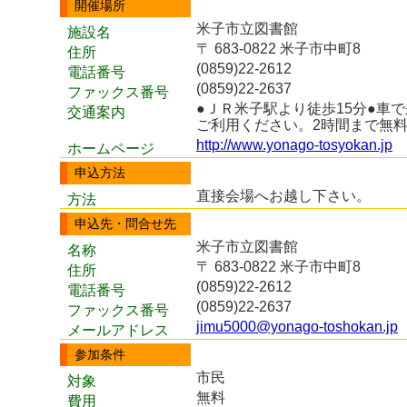
開催場所
米子市立図書館
施設名
〒 683-0822 米子市中町8
住所
(0859)22-2612
電話番号
(0859)22-2637
ファックス番号
●ＪＲ米子駅より徒歩15分●車
交通案内
ご利用ください。2時間まで無
http://www.yonago-tosyokan.jp
ホームページ
申込方法
直接会場へお越し下さい。
方法
申込先・問合せ先
米子市立図書館
名称
〒 683-0822 米子市中町8
住所
(0859)22-2612
電話番号
(0859)22-2637
ファックス番号
jimu5000@yonago-toshokan.jp
メールアドレス
参加条件
市民
対象
無料
費用