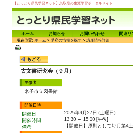
【とっとり県民学習ネット】鳥取県の生涯学習ポータルサイト
ホーム
お知らせ
お問い合わせ
関連リ
現在位置:
ホーム
>
講座の情報を探す
>
講座情報詳細
古文書研究会（９月）
主催者
米子市立図書館
開催日時
2025年9月27日 (土曜日)
開催日
13:30 ～ 15:00 [午後]
開催時間
【開催日】原則として毎月第4
備考