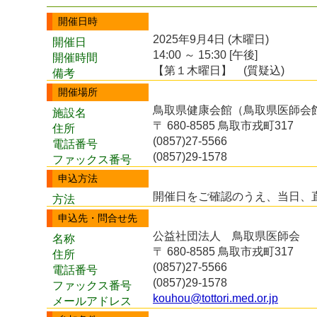
開催日時
2025年9月4日 (木曜日)
開催日
14:00 ～ 15:30 [午後]
開催時間
【第１木曜日】 (質疑込)
備考
開催場所
鳥取県健康会館（鳥取県医師会
施設名
〒 680-8585 鳥取市戎町317
住所
(0857)27-5566
電話番号
(0857)29-1578
ファックス番号
申込方法
開催日をご確認のうえ、当日、
方法
申込先・問合せ先
公益社団法人 鳥取県医師会
名称
〒 680-8585 鳥取市戎町317
住所
(0857)27-5566
電話番号
(0857)29-1578
ファックス番号
kouhou@tottori.med.or.jp
メールアドレス