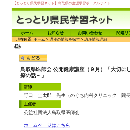
【とっとり県民学習ネット】鳥取県の生涯学習ポータルサイト
ホーム
お知らせ
お問い合わせ
関連リ
現在位置:
ホーム
>
講座の情報を探す
>
講座情報詳細
鳥取県医師会 公開健康講座（９月）「大切に
療の話～」
講師
野口 圭太郎 先生（のぐち内科クリニック 院
主催者
公益社団法人鳥取県医師会
ホームページはこちら