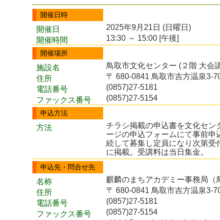
開催日時
2025年9月21日 (日曜日)
開催日
13:30 ～ 15:00 [午後]
開催時間
開催場所
鳥取市文化センター (２階 大会議
施設名
〒 680-0841 鳥取市吉方温泉3-7
住所
(0857)27-5181
電話番号
(0857)27-5154
ファックス番号
申込方法
チラシ掲載の申込書を文化セン
方法
ージの申込フォームにて事前申
続して募集し定員になり次第受
に掲載。受講料は当日集金。
申込先・問合せ先
麒麟のまちアカデミー事務局（
名称
〒 680-0841 鳥取市吉方温泉3-7
住所
(0857)27-5181
電話番号
(0857)27-5154
ファックス番号