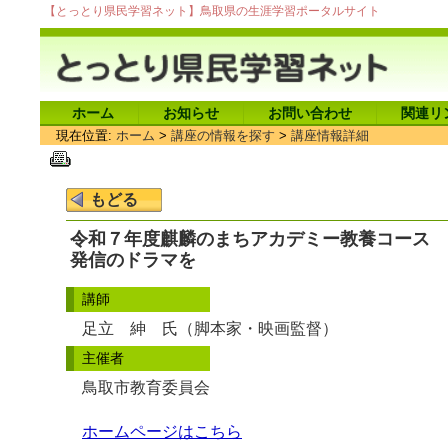
【とっとり県民学習ネット】鳥取県の生涯学習ポータルサイト
ホーム
お知らせ
お問い合わせ
関連リ
現在位置:
ホーム
>
講座の情報を探す
>
講座情報詳細
令和７年度麒麟のまちアカデミー教養コース 
発信のドラマを
講師
足立 紳 氏（脚本家・映画監督）
主催者
鳥取市教育委員会
ホームページはこちら