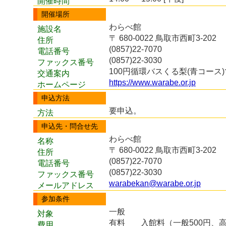
開催時間
開催場所
わらべ館
施設名
〒 680-0022 鳥取市西町3-202
住所
(0857)22-7070
電話番号
(0857)22-3030
ファックス番号
100円循環バスくる梨(青コー
交通案内
https://www.warabe.or.jp
ホームページ
申込方法
要申込。
方法
申込先・問合せ先
わらべ館
名称
〒 680-0022 鳥取市西町3-202
住所
(0857)22-7070
電話番号
(0857)22-3030
ファックス番号
warabekan@warabe.or.jp
メールアドレス
参加条件
一般
対象
有料
入館料（一般500円、
費用