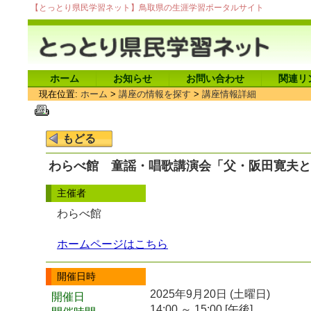
【とっとり県民学習ネット】鳥取県の生涯学習ポータルサイト
ホーム
お知らせ
お問い合わせ
関連リ
現在位置:
ホーム
>
講座の情報を探す
>
講座情報詳細
わらべ館 童謡・唱歌講演会「父・阪田寛夫と
主催者
わらべ館
ホームページはこちら
開催日時
2025年9月20日 (土曜日)
開催日
14:00 ～ 15:00 [午後]