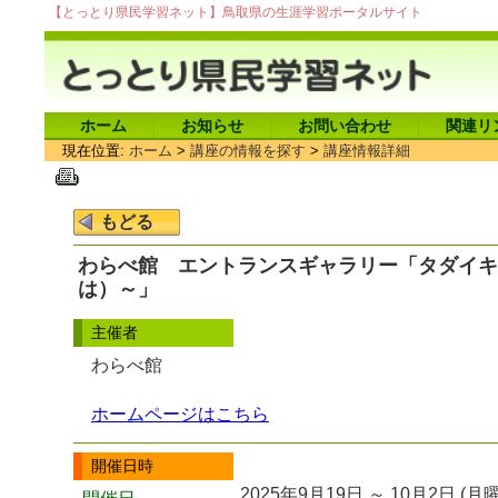
【とっとり県民学習ネット】鳥取県の生涯学習ポータルサイト
ホーム
お知らせ
お問い合わせ
関連リ
現在位置:
ホーム
>
講座の情報を探す
>
講座情報詳細
わらべ館 エントランスギャラリー「タダイキ
は）～」
主催者
わらべ館
ホームページはこちら
開催日時
2025年9月19日 ～ 10月2日 