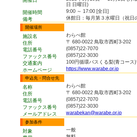
開催日
日 日曜日)
9:00 ～ 17:00 [全日]
開催時間
休館日：毎月第３水曜日（祝日
備考
開催場所
わらべ館
施設名
〒 680-0022 鳥取市西町3-202
住所
(0857)22-7070
電話番号
(0857)22-3030
ファックス番号
100円循環バスくる梨(青コー
交通案内
https://www.warabe.or.jp
ホームページ
申込先・問合せ先
わらべ館
名称
〒 680-0022 鳥取市西町3-202
住所
(0857)22-7070
電話番号
(0857)22-3030
ファックス番号
warabekan@warabe.or.jp
メールアドレス
参加条件
一般
対象
無料