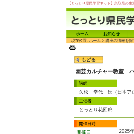
【とっとり県民学習ネット】鳥取県の生
ホーム
お知らせ
現在位置:
ホーム
>
講座の情報を探
園芸カルチャー教室 
講師
久松 幸代 氏（日本ア
主催者
とっとり花回廊
開催日時
2025
開催日