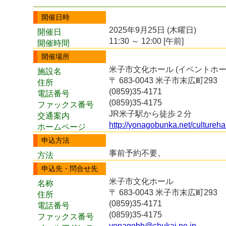
開催日時
2025年9月25日 (木曜日)
開催日
11:30 ～ 12:00 [午前]
開催時間
開催場所
米子市文化ホール (イベントホー
施設名
〒 683-0043 米子市末広町293
住所
(0859)35-4171
電話番号
(0859)35-4175
ファックス番号
JR米子駅から徒歩２分
交通案内
http://yonagobunka.net/culturehal
ホームページ
申込方法
事前予約不要。
方法
申込先・問合せ先
米子市文化ホール
名称
〒 683-0043 米子市末広町293
住所
(0859)35-4171
電話番号
(0859)35-4175
ファックス番号
yonagobh@chukai.ne.jp