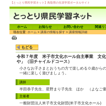
【とっとり県民学習ネット】鳥取県の生涯学習ポータルサイト
ホーム
お知らせ
お問い合わせ
関連リ
現在位置:
ホーム
>
講座の情報を探す
>
講座情報詳細
令和７年度 米子市文化ホール自主事業 文化
や」（旧チャイルドコース）
小さなお子さまとおうちの方で楽しめる０歳から
一緒に楽しく遊びましょう。
講師
半田恭子先生、星野まり子先生 ほか （よなご
主催者
一般財団法人米子市文化財団(米子市文化ホール)