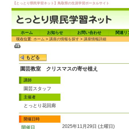
【とっとり県民学習ネット】鳥取県の生涯学習ポータルサイト
ホーム
お知らせ
お問い合わせ
関連リ
現在位置:
ホーム
>
講座の情報を探す
>
講座情報詳細
園芸教室 クリスマスの寄せ植え
講師
園芸スタッフ
主催者
とっとり花回廊
開催日時
2025年11月29日 (土曜日)
開催日