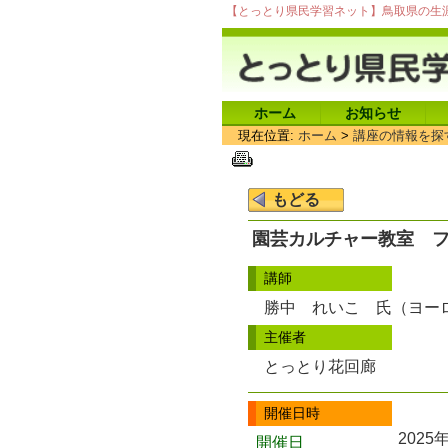
【とっとり県民学習ネット】鳥取県の生
ホーム
お知らせ
現在位置:
ホーム
>
講座の情報を探
園芸カルチャー教室 
講師
勝中 れいこ 氏（ヨー
主催者
とっとり花回廊
開催日時
2025
開催日