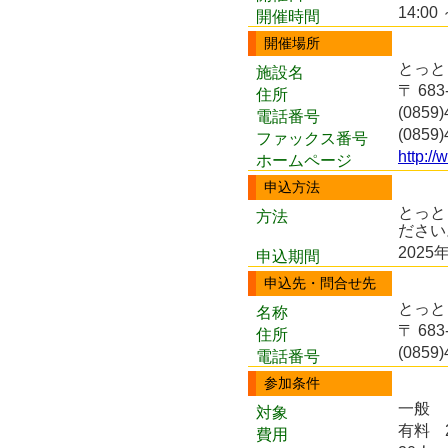
14:00 
開催時間
開催場所
とっと
施設名
〒 68
住所
(0859)
電話番号
(0859)
ファックス番号
http://
ホームページ
申込方法
とっと
方法
ださい
2025
申込期間
申込先・問合せ先
とっと
名称
〒 68
住所
(0859)
電話番号
参加条件
一般
対象
有料
費用