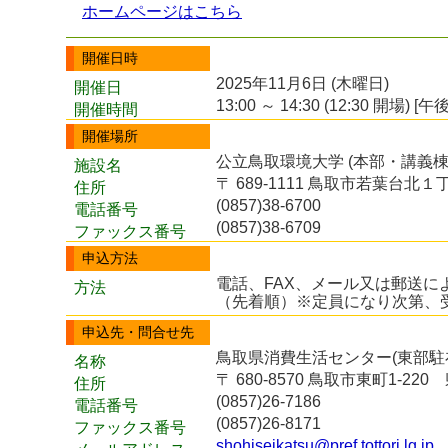
ホームページはこちら
開催日時
2025年11月6日 (木曜日)
開催日
13:00 ～ 14:30 (12:30 開場) [午後
開催時間
開催場所
公立鳥取環境大学 (本部・講義
施設名
〒 689-1111 鳥取市若葉台北
住所
(0857)38-6700
電話番号
(0857)38-6709
ファックス番号
申込方法
電話、FAX、メール又は郵送に
方法
（先着順）※定員になり次第、
申込先・問合せ先
鳥取県消費生活センター(東部駐
名称
〒 680-8570 鳥取市東町1-22
住所
(0857)26-7186
電話番号
(0857)26-8171
ファックス番号
shohiseikatsu@pref.tottori.lg.jp