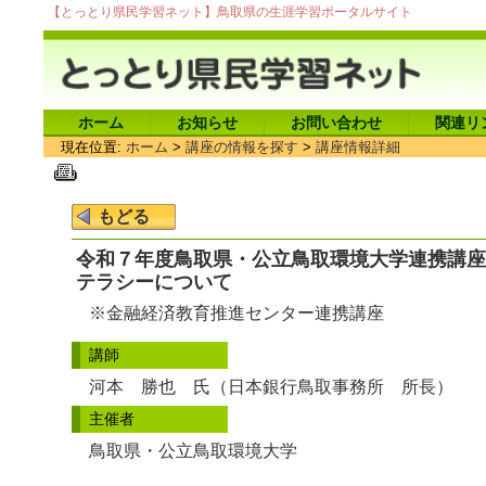
【とっとり県民学習ネット】鳥取県の生涯学習ポータルサイト
ホーム
お知らせ
お問い合わせ
関連リ
現在位置:
ホーム
>
講座の情報を探す
>
講座情報詳細
令和７年度鳥取県・公立鳥取環境大学連携講座
テラシーについて
※金融経済教育推進センター連携講座
講師
河本 勝也 氏（日本銀行鳥取事務所 所長）
主催者
鳥取県・公立鳥取環境大学