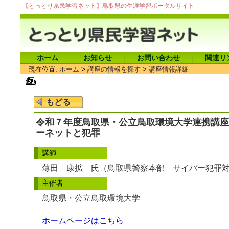
【とっとり県民学習ネット】鳥取県の生涯学習ポータルサイト
ホーム
お知らせ
お問い合わせ
関連リ
現在位置:
ホーム
>
講座の情報を探す
>
講座情報詳細
令和７年度鳥取県・公立鳥取環境大学連携講座
ーネットと犯罪
講師
薄田 康拡 氏（鳥取県警察本部 サイバー犯罪
主催者
鳥取県・公立鳥取環境大学
ホームページはこちら