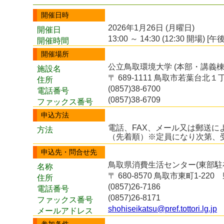
開催日時
2026年1月26日 (月曜日)
開催日
13:00 ～ 14:30 (12:30 開場) [午後
開催時間
開催場所
公立鳥取環境大学 (本部・講義
施設名
〒 689-1111 鳥取市若葉台北
住所
(0857)38-6700
電話番号
(0857)38-6709
ファックス番号
申込方法
電話、FAX、メール又は郵送に
方法
（先着順）※定員になり次第、
申込先・問合せ先
鳥取県消費生活センター(東部駐
名称
〒 680-8570 鳥取市東町1-22
住所
(0857)26-7186
電話番号
(0857)26-8171
ファックス番号
shohiseikatsu@pref.tottori.lg.jp
メールアドレス