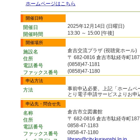
ホームページはこちら
開催日時
2025年12月14日 (日曜日)
開催日
13:30 ～ 15:00 [午後]
開催時間
開催場所
倉吉交流プラザ (視聴覚ホール)
施設名
〒 682-0816 倉吉市駄経寺町187
住所
(0858)47-1181
電話番号
(0858)47-1180
ファックス番号
申込方法
事前申込必要。上記「ホームペ
方法
とり電子申請サービスよりお申
申込先・問合せ先
倉吉市立図書館
名称
〒 682-0816 倉吉市駄経寺町187
住所
0858-47-1183
電話番号
0858-47-1180
ファックス番号
library@city.kurayoshi.lg.jp