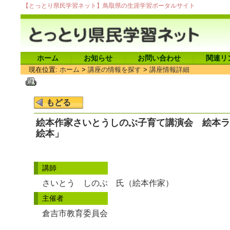
【とっとり県民学習ネット】鳥取県の生涯学習ポータルサイト
ホーム
お知らせ
お問い合わせ
関連リ
現在位置:
ホーム
>
講座の情報を探す
>
講座情報詳細
絵本作家さいとうしのぶ子育て講演会 絵本ラ
絵本」
講師
さいとう しのぶ 氏（絵本作家）
主催者
倉吉市教育委員会