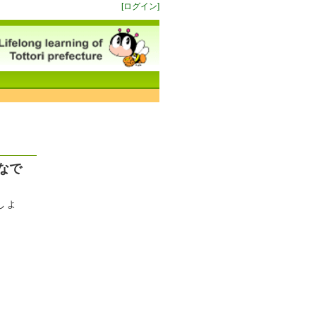
[ログイン]
なで
しょ