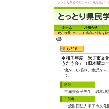
【とっとり県民学習ネット】鳥取県の生
ホーム
お知らせ
現在位置:
ホーム
>
講座の情報を探
令和７年度 米子市文化
うたう会」（旧木曜コ
懐かしい唱歌、童謡から
う。
講師
古瀬美保子先生、岩本理
主催者
一般財団法人米子市文化財