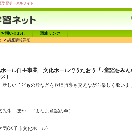
涯学習ポータルサイト
お問い合わせ
関連リンク
す
>
講座情報詳細
ホール自主事業 文化ホールでうたおう「♪童謡をみん
ース）
、新しい子どもの歌などを歌唱指導も交えながら楽しく歌いま
恵先生 ほか （よなご童謡の会）
団(米子市文化ホール)