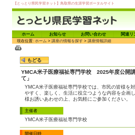
【とっとり県民学習ネット】鳥取県の生涯学習ポータルサイト
ホーム
お知らせ
お問い合わせ
関連リ
現在位置:
ホーム
>
講座の情報を探す
>
講座情報詳細
YMCA米子医療福祉専門学校 2025年度公
て」
YMCA米子医療福祉専門学校では、市民の皆様を
やすく、楽しく、生活に役立つような内容を企画
様お誘いあわせの上、お気軽にご参加ください。
主催者
YMCA米子医療福祉専門学校
開催日時