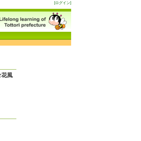
[ログイン]
倉花風