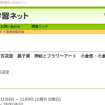
涯学習ポータルサイト
お問い合わせ
関連リンク
す
>
講座情報詳細
吉百花堂 親子展 押絵とフラワーアート 小倉悠・小
吉百花堂
年11月8日 ～ 11月9日 (土曜日 日曜日)
～ 19:00 [全日]