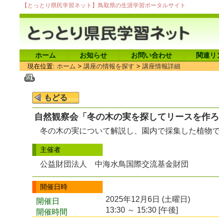
【とっとり県民学習ネット】鳥取県の生涯学習ポータルサイト
ホーム
お知らせ
お問い合わせ
関連リ
現在位置:
ホーム
>
講座の情報を探す
>
講座情報詳細
自然観察会「冬の木の実を探してリースを作ろ
冬の木の実について解説し、園内で採集した植物
主催者
公益財団法人 中海水鳥国際交流基金財団
開催日時
2025年12月6日 (土曜日)
開催日
13:30 ～ 15:30 [午後]
開催時間