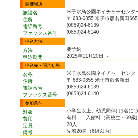
開催場所
米子水鳥公園ネイチャーセンター 
施設名
〒 683-0855 米子市彦名新田665
住所
(0859)24-6139
電話番号
(0859)24-6140
ファックス番号
申込方法
要予約
方法
2025年11月20日 ～
申込期間
申込先・問合せ先
米子水鳥公園ネイチャーセンタ
名称
〒 683-0855 米子市彦名新田
住所
(0859)24-6139
電話番号
(0859)24-6140
ファックス番号
参加条件
小学生以上。幼児同伴は1名に
対象
有料
入館料（高校生～69歳は
費用
20人
定員
先着20名（6組以内）
備考