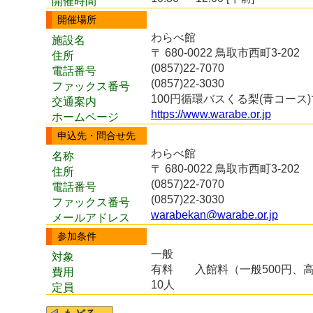
開催時間
開催場所
わらべ館
施設名
〒 680-0022 鳥取市西町3-202
住所
(0857)22-7070
電話番号
(0857)22-3030
ファックス番号
100円循環バスくる梨(青コー
交通案内
https://www.warabe.or.jp
ホームページ
申込先・問合せ先
わらべ館
名称
〒 680-0022 鳥取市西町3-202
住所
(0857)22-7070
電話番号
(0857)22-3030
ファックス番号
warabekan@warabe.or.jp
メールアドレス
参加条件
一般
対象
有料
入館料（一般500円、
費用
10人
定員