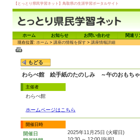
【とっとり県民学習ネット】鳥取県の生涯学習ポータルサイト
ホーム
お知らせ
お問い合わせ
関連リ
現在位置:
ホーム
>
講座の情報を探す
>
講座情報詳細
わらべ館 絵手紙のたのしみ ～午のおもちゃ
主催者
わらべ館
ホームページはこちら
開催日時
2025年11月25日 (火曜日)
開催日
10:30 ～ 12:00 [午前]