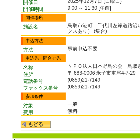
2025年12月7日 (日曜日)
開催日
9:00 ～ 11:30 [午前]
開催時間
開催場所
鳥取市港町 千代川左岸道路沿
施設名
クスあり） (集合)
申込方法
事前申込不要
方法
申込先・問合せ先
ＮＰＯ法人日本野鳥の会 鳥取
名称
〒 683-0006 米子市車尾4-7-29
住所
(0859)21-7149
電話番号
(0859)21-7149
ファックス番号
参加条件
一般
対象
無料
費用