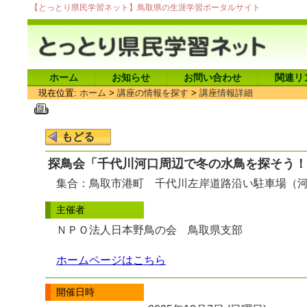
【とっとり県民学習ネット】鳥取県の生涯学習ポータルサイト
ホーム
お知らせ
お問い合わせ
関連リ
現在位置:
ホーム
>
講座の情報を探す
>
講座情報詳細
探鳥会「千代川河口周辺で冬の水鳥を探そう！
集合：鳥取市港町 千代川左岸道路沿い駐車場（
主催者
ＮＰＯ法人日本野鳥の会 鳥取県支部
ホームページはこちら
開催日時