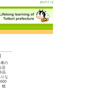
[ログイン]
展
始者の
る近
作品
ありな
00
、植