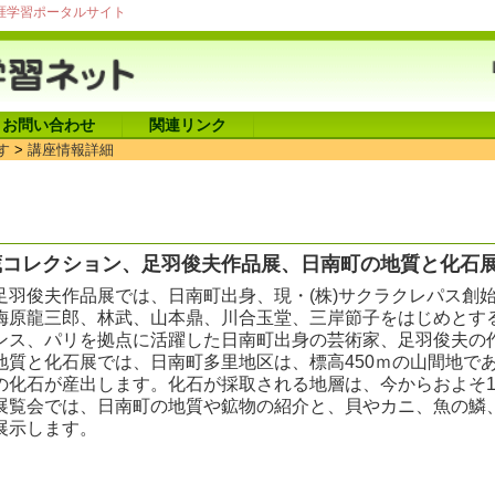
涯学習ポータルサイト
お問い合わせ
関連リンク
す
>
講座情報詳細
蔵コレクション、足羽俊夫作品展、日南町の地質と化石
足羽俊夫作品展では、日南町出身、現・(株)サクラクレパス創
梅原龍三郎、林武、山本鼎、川合玉堂、三岸節子をはじめとす
ンス、パリを拠点に活躍した日南町出身の芸術家、足羽俊夫の
地質と化石展では、日南町多里地区は、標高450ｍの山間地で
の化石が産出します。化石が採取される地層は、今からおよそ16
展覧会では、日南町の地質や鉱物の紹介と、貝やカニ、魚の鱗
展示します。