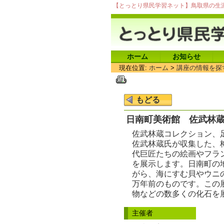
【とっとり県民学習ネット】鳥取県の生
ホーム
お知らせ
現在位置:
ホーム
>
講座の情報を探
日南町美術館 佐武林
佐武林蔵コレクション、
佐武林蔵氏が収集した、
代巨匠たちの絵画やフラ
を展示します。日南町の
がら、海にすむ貝やウニ
万年前のものです。この
物などの数多くの化石を
主催者