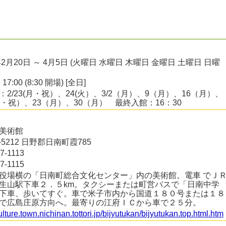
年2月20日 ～ 4月5日 (火曜日 水曜日 木曜日 金曜日 土曜日 日曜
 17:00 (8:30 開場) [全日]
：2/23(月・祝）、24(火）、3/2（月）、9（月）、16（月）、
金・祝）、23（月）、30（月） 最終入館：16：30
美術館
9-5212 日野郡日南町霞785
7-1113
7-1115
役場横の「日南町総合文化センター」内の美術館。電車 でＪ
生山駅下車２．５km。タクシーまたは町営バスで「日南中学
下車、歩いてすぐ。車で米子市内から国道１８０号または１８
で広島庄原方向へ。最寄りの江府ＩＣから車で２５分。
culture.town.nichinan.tottori.jp/bijyutukan/bijyutukan.top.html.htm