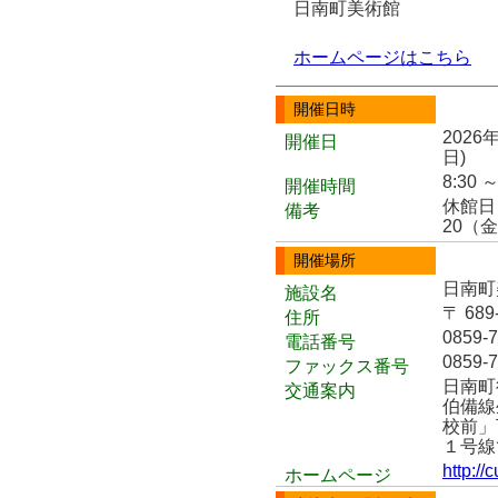
日南町美術館
ホームページはこちら
開催日時
2026
開催日
日)
8:30 ～
開催時間
休館日
備考
20（
開催場所
日南町
施設名
〒 68
住所
0859-7
電話番号
0859-7
ファックス番号
日南町
交通案内
伯備線
校前」
１号線
http://
ホームページ