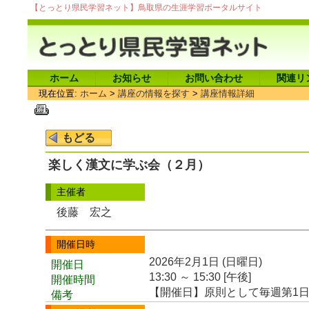
【とっとり県民学習ネット】鳥取県の生涯学習ポータルサイト
ホーム
お知らせ
お問い合わせ
関連リ
現在位置:
ホーム
>
講座の情報を探す
>
講座情報詳細
楽しく漢文に学ぶ会（２月）
主催者
後藤 宏之
開催日時
2026年2月1日 (日曜日)
開催日
13:30 ～ 15:30 [午後]
開催時間
【開催日】原則として毎週第1
備考