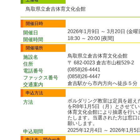
鳥取県立倉吉体育文化会館
開催日時
2026年1月9日 ～ 3月20日 (金曜
開催日
18:30 ～ 20:00 [夜間]
開催時間
開催場所
鳥取県立倉吉体育文化会館
施設名
〒 682-0023 倉吉市山根529-2
住所
(0858)26-4441
電話番号
(0858)26-4447
ファックス番号
倉吉駅から市内方向へ徒歩５分
交通案内
申込方法
ボルダリング教室は定員を超え
方法
をR8年1月5日（月）とさせて
体育文化会館により抽選を行い
たします。当選された方は窓口
願いします。
2025年12月4日 ～ 2026年1月5
申込期間
申込先・問合せ先